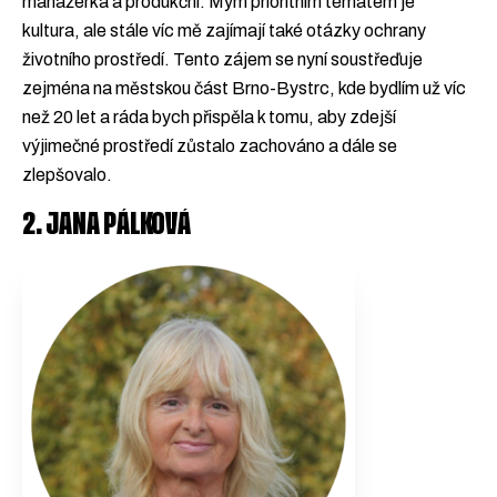
manažerka a produkční. Mým prioritním tématem je
kultura, ale stále víc mě zajímají také otázky ochrany
životního prostředí. Tento zájem se nyní soustřeďuje
zejména na městskou část Brno-Bystrc, kde bydlím už víc
než 20 let a ráda bych přispěla k tomu, aby zdejší
výjimečné prostředí zůstalo zachováno a dále se
zlepšovalo.
2. JANA PÁLKOVÁ