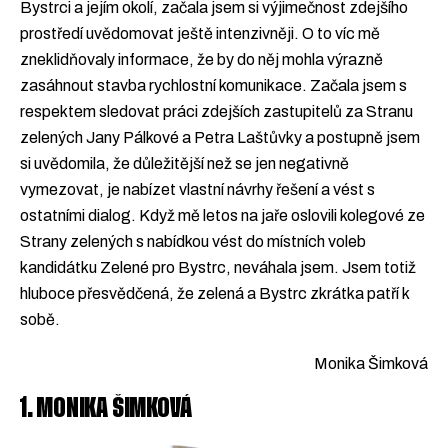
Bystrci a jejím okolí, začala jsem si výjimečnost zdejšího
prostředí uvědomovat ještě intenzivněji. O to víc mě
zneklidňovaly informace, že by do něj mohla výrazně
zasáhnout stavba rychlostní komunikace. Začala jsem s
respektem sledovat práci zdejších zastupitelů za Stranu
zelených Jany Pálkové a Petra Laštůvky a postupně jsem
si uvědomila, že důležitější než se jen negativně
vymezovat, je nabízet vlastní návrhy řešení a vést s
ostatními dialog. Když mě letos na jaře oslovili kolegové ze
Strany zelených s nabídkou vést do místních voleb
kandidátku Zelené pro Bystrc, neváhala jsem. Jsem totiž
hluboce přesvědčená, že zelená a Bystrc zkrátka patří k
sobě.
Monika Šimková
1. MONIKA ŠIMKOVÁ