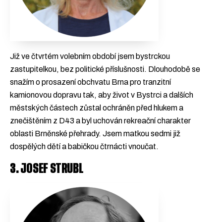
Již ve čtvrtém volebním období jsem bystrckou
zastupitelkou, bez politické příslušnosti. Dlouhodobě se
snažím o prosazení obchvatu Brna pro tranzitní
kamionovou dopravu tak, aby život v Bystrci a dalších
městských částech zůstal ochráněn před hlukem a
znečištěním z D43 a byl uchován rekreační charakter
oblasti Brněnské přehrady. Jsem matkou sedmi již
dospělých dětí a babičkou čtrnácti vnoučat.
3. JOSEF STRUBL