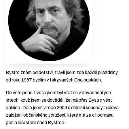
Bystrc znám od dětství, trávil jsem zde každé prázdniny,
od roku 1987 bydlím v takzvaných Chaloupkách.
Do veřejného života jsem byl vtažen v devadesátých
létech, když jsem se dověděl, že má přes Bystrc vést
dálnice. Dále jsem v roce 2009 s dalšími sousedy inicioval
založení občanského sdružení, které má za cíl ochranu
genia loci staré části Bystrce.