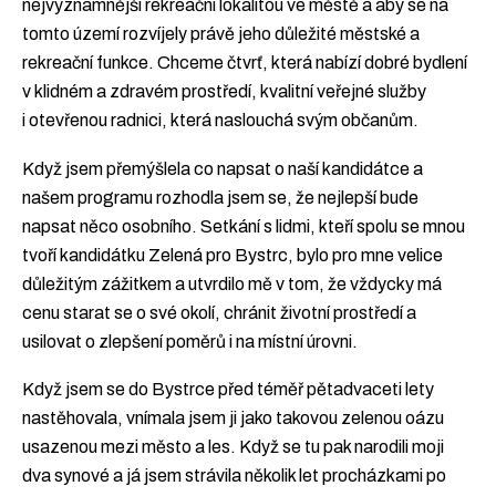
nejvýznamnější rekreační lokalitou ve městě a aby se na
tomto území rozvíjely právě jeho důležité městské a
rekreační funkce. Chceme čtvrť, která nabízí dobré bydlení
v klidném a zdravém prostředí, kvalitní veřejné služby
i otevřenou radnici, která naslouchá svým občanům.
Když jsem přemýšlela co napsat o naší kandidátce a
našem programu rozhodla jsem se, že nejlepší bude
napsat něco osobního. Setkání s lidmi, kteří spolu se mnou
tvoří kandidátku Zelená pro Bystrc, bylo pro mne velice
důležitým zážitkem a utvrdilo mě v tom, že vždycky má
cenu starat se o své okolí, chránit životní prostředí a
usilovat o zlepšení poměrů i na místní úrovni.
Když jsem se do Bystrce před téměř pětadvaceti lety
nastěhovala, vnímala jsem ji jako takovou zelenou oázu
usazenou mezi město a les. Když se tu pak narodili moji
dva synové a já jsem strávila několik let procházkami po