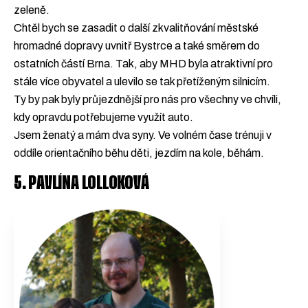
zeleně.
Chtěl bych se zasadit o další zkvalitňování městské
hromadné dopravy uvnitř Bystrce a také směrem do
ostatních částí Brna. Tak, aby MHD byla atraktivní pro
stále více obyvatel a ulevilo se tak přetíženým silnicím.
Ty by pak byly průjezdnější pro nás pro všechny ve chvíli,
kdy opravdu potřebujeme využít auto.
Jsem ženatý a mám dva syny. Ve volném čase trénuji v
oddíle orientačního běhu děti, jezdím na kole, běhám.
5. PAVLÍNA LOLLOKOVÁ