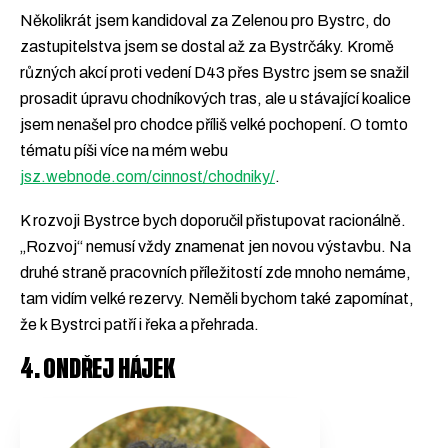
Několikrát jsem kandidoval za Zelenou pro Bystrc, do
zastupitelstva jsem se dostal až za Bystrčáky. Kromě
různých akcí proti vedení D43 přes Bystrc jsem se snažil
prosadit úpravu chodníkových tras, ale u stávající koalice
jsem nenašel pro chodce příliš velké pochopení. O tomto
tématu píši více na mém webu
jsz.webnode.com/cinnost/chodniky/
.
K rozvoji Bystrce bych doporučil přistupovat racionálně.
„Rozvoj“ nemusí vždy znamenat jen novou výstavbu. Na
druhé straně pracovních příležitostí zde mnoho nemáme,
tam vidím velké rezervy. Neměli bychom také zapomínat,
že k Bystrci patří i řeka a přehrada.
4. ONDŘEJ HÁJEK