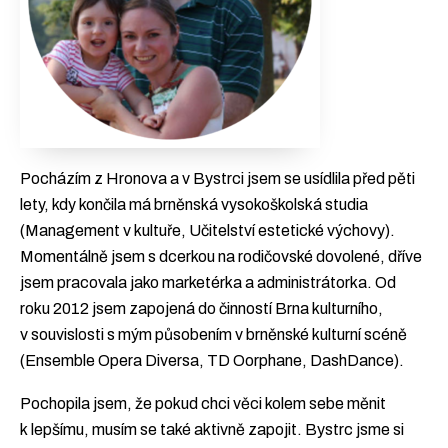
Pocházím z Hronova a v Bystrci jsem se usídlila před pěti
lety, kdy končila má brněnská vysokoškolská studia
(Management v kultuře, Učitelství estetické výchovy).
Momentálně jsem s dcerkou na rodičovské dovolené, dříve
jsem pracovala jako marketérka a administrátorka. Od
roku 2012 jsem zapojená do činností Brna kulturního,
v souvislosti s mým působením v brněnské kulturní scéně
(Ensemble Opera Diversa, TD Oorphane, DashDance).
Pochopila jsem, že pokud chci věci kolem sebe měnit
k lepšímu, musím se také aktivně zapojit. Bystrc jsme si