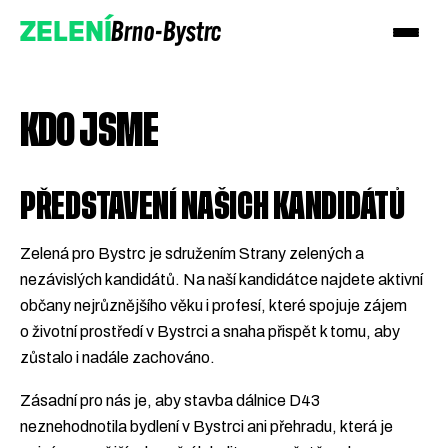
Brno-Bystrc
ZELENÍ
KDO JSME
PŘEDSTAVENÍ NAŠICH KANDIDÁTŮ
Zelená pro Bystrc je sdružením Strany zelených a
nezávislých kandidátů. Na naší kandidátce najdete aktivní
občany nejrůznějšího věku i profesí, které spojuje zájem
o životní prostředí v Bystrci a snaha přispět k tomu, aby
zůstalo i nadále zachováno.
Podpořte nás
Zásadní pro nás je, aby stavba dálnice D43
neznehodnotila bydlení v Bystrci ani přehradu, která je
Přidejte se!