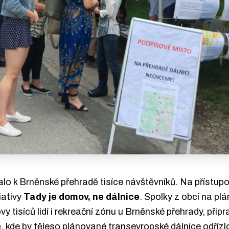
alo k Brněnské přehradě tisíce návštěvníků. Na přístupov
iativy
Tady je domov, ne dálnice
. Spolky z obcí na pl
 tisíců lidí i rekreační zónu u Brněnské přehrady, připr
, kde by těleso plánované transevropské dálnice odřízlo