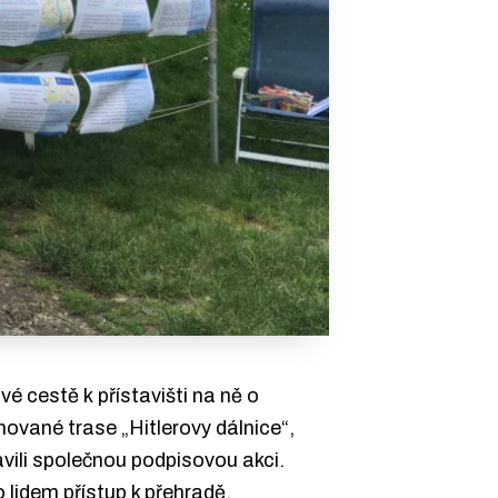
é cestě k přístavišti na ně o
ánované trase „Hitlerovy dálnice“,
avili společnou podpisovou akci.
 lidem přístup k přehradě.