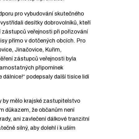
podporu pro vybudování skutečného
třídali desítky dobrovolníků, kteří
zástupců veřejnosti při pořizování
isy přímo v dotčených obcích. Pro
vice, Jinačovice, Kuřim,
ěření zástupců veřejnosti byla
 samostatných připomínek
lnice!“ podepsaly další tisíce lidí
 by mělo krajské zastupitelstvo
ným důkazem, že občanům není
ady, ani zavlečení dálkové tranzitní
čně silný, aby dolehl i k uším