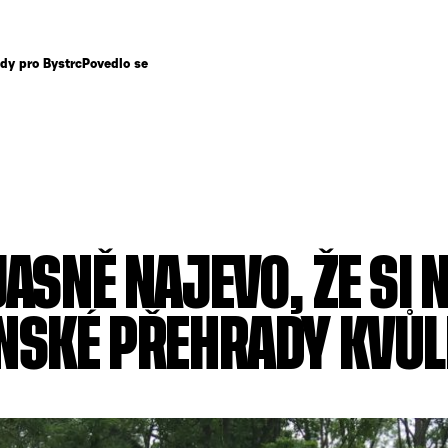
dy pro Bystrc
Povedlo se
JASNĚ NAJEVO, ŽE SI 
NSKÉ PŘEHRADY KVŮL