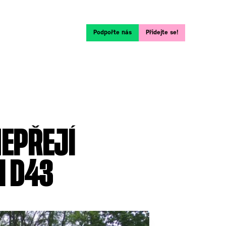
Podpořte nás
Přidejte se!
NEPŘEJÍ
I D43