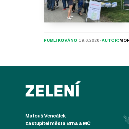
PUBLIKOVÁNO:
19.6.2020
•
AUTOR:
MON
ZELENÍ
Matouš Vencálek
zastupitel města Brna a MČ