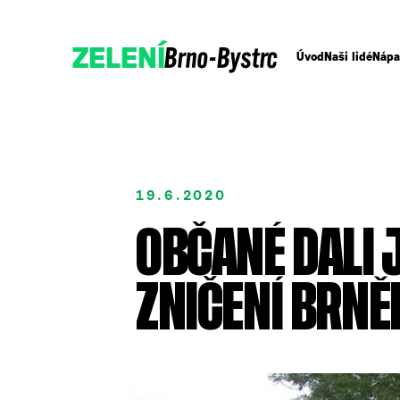
Brno-Bystrc
ZELENÍ
Úvod
Naši lidé
Nápa
19.6.2020
OBČANÉ DALI 
ZNIČENÍ BRNĚ
Podpořte nás
Přidejte se!