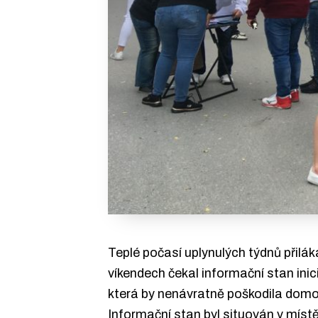
Teplé počasí uplynulých týdnů přilák
víkendech čekal informační stan inic
která by nenávratně poškodila domovy
Informační stan byl situován v místě