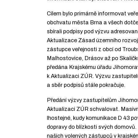
Cílem bylo primárně informovat veř
obchvatu města Brna a všech dotčený
sbírali podpisy pod výzvu adresova
Aktualizace Zásad územního rozvoje 
zástupce veřejnosti z obcí od Troub
Malhostovice, Drásov až po Skaličku
předána Krajskému úřadu Jihomorav
k Aktualizaci ZÚR. Výzvu zastupitel
a sběr podpisů stále pokračuje.
Předání výzvy zastupitelům Jihomor
Aktualizaci ZÚR schvalovat. Masivn
lhostejné, kudy komunikace D 43 pove
dopravy do blízkosti svých domovů. N
našich volených zástupců v krajské