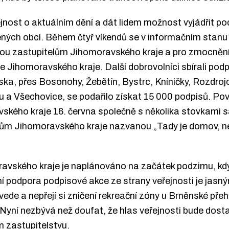
ejnost o aktuálním dění a dát lidem možnost vyjádřit 
ch obcí. Během čtyř víkendů se v informačním stanu vys
nou zastupitelům Jihomoravského kraje a pro zmocnění 
Jihomoravského kraje. Další dobrovolníci sbírali podp
ska, přes Bosonohy, Žebětín, Bystrc, Kníničky, Rozdrojo
 a Všechovice, se podařilo získat 15 000 podpisů. Pov
ského kraje 16. června společně s několika stovkami
ům Jihomoravského kraje nazvanou „Tady je domov, ne dá
avského kraje je naplánováno na začátek podzimu, kdy
í podpora podpisové akce ze strany veřejnosti je jas
de a nepřejí si zničení rekreační zóny u Brněnské přehr
yní nezbývá než doufat, že hlas veřejnosti bude dostate
m zastupitelstvu.