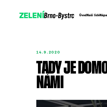
Brno-Bystrc
ZELENÍ
Úvod
Naši lidé
Nápa
14.9.2020
TADY JE DOMO
NÁMI
Podpořte nás
Přidejte se!