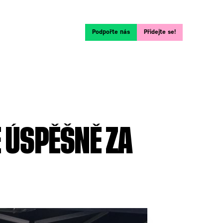
Podpořte nás
Přidejte se!
E ÚSPĚŠNĚ ZA