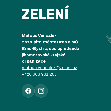
ZELENÍ
Matouš Vencálek
zastupitel města Brna a MČ
Brno-Bystrc, spolupředseda
jihomoravské krajské
organizace
matous.vencalek@zeleni.cz
+420 603 931 205