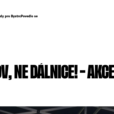
dy pro Bystrc
Povedlo se
V, NE DÁLNICE! – AKC