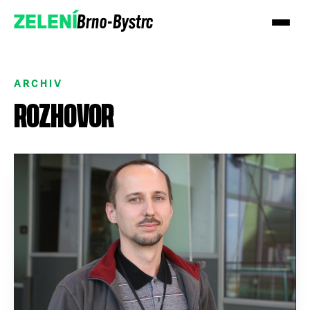
Brno-Bystrc
ZELENÍ
ARCHIV
ROZHOVOR
Podpořte nás
Přidejte se!