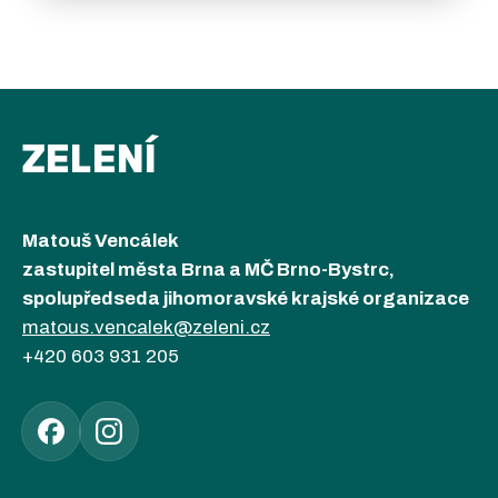
ZELENÍ
Matouš Vencálek
zastupitel města Brna a MČ Brno-Bystrc,
spolupředseda jihomoravské krajské organizace
matous.vencalek@zeleni.cz
+420 603 931 205