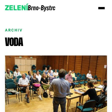
Brno-Bystrc
ZELENÍ
ARCHIV
VODA
Podpořte nás
Přidejte se!