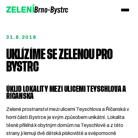
Brno-Bystrc
ZELENÍ
31.8.2018
UKLÍZÍME SE ZELENOU PRO
BYSTRC
ÚKLID LOKALITY MEZI ULICEMI TEYSCHLOVA A
ŘÍČANSKÁ
Zelené prostranství mezi ulicemi Teyschlova a Říčanská v
horní části Bystrce je svým způsobem unikátní. Lokalita
Podpořte nás
těsně přiléhá k obytným domům na Teyschlově a z této
strany ji lemují dvě dětská pískoviště a svépomocně
Přidejte se!