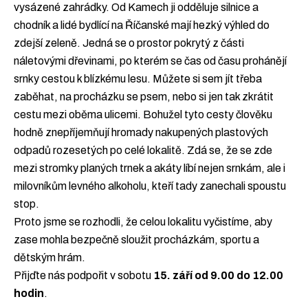
vysázené zahrádky. Od Kamech ji odděluje silnice a
chodník a lidé bydlící na Říčanské mají hezký výhled do
zdejší zeleně. Jedná se o prostor pokrytý z části
náletovými dřevinami, po kterém se čas od času prohánějí
srnky cestou k blízkému lesu. Můžete si sem jít třeba
zaběhat, na procházku se psem, nebo si jen tak zkrátit
cestu mezi oběma ulicemi. Bohužel tyto cesty člověku
hodně znepříjemňují hromady nakupených plastových
odpadů rozesetých po celé lokalitě. Zdá se, že se zde
mezi stromky planých trnek a akáty líbí nejen srnkám, ale i
milovníkům levného alkoholu, kteří tady zanechali spoustu
stop.
Proto jsme se rozhodli, že celou lokalitu vyčistíme, aby
zase mohla bezpečně sloužit procházkám, sportu a
dětským hrám.
Přijďte nás podpořit v sobotu
15. září od 9.00 do 12.00
hodin
.