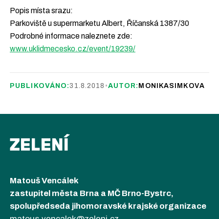
Popis místa srazu:
Parkoviště u supermarketu Albert, Říčanská 1387/30
Podrobné informace naleznete zde:
www.uklidmecesko.cz/event/19239/
PUBLIKOVÁNO:
31.8.2018
•
AUTOR:
MONIKASIMKOVA
ZELENÍ
Matouš Vencálek
zastupitel města Brna a MČ Brno-Bystrc,
spolupředseda jihomoravské krajské organizace
matous.vencalek@zeleni.cz