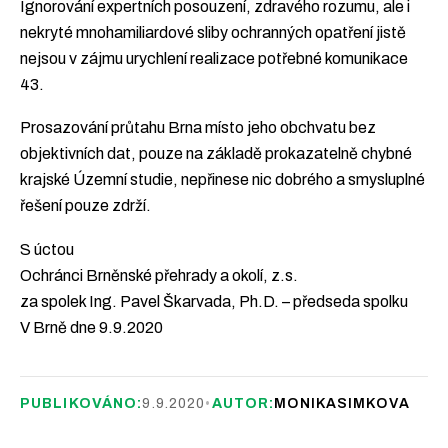
Ignorování expertních posouzení, zdravého rozumu, ale i
nekryté mnohamiliardové sliby ochranných opatření jistě
nejsou v zájmu urychlení realizace potřebné komunikace
43.
Prosazování průtahu Brna místo jeho obchvatu bez
objektivních dat, pouze na základě prokazatelně chybné
krajské Územní studie, nepřinese nic dobrého a smysluplné
řešení pouze zdrží.
S úctou
Ochránci Brněnské přehrady a okolí, z.s.
za spolek Ing. Pavel Škarvada, Ph.D. – předseda spolku
V Brně dne 9.9.2020
PUBLIKOVÁNO:
9.9.2020
•
AUTOR:
MONIKASIMKOVA