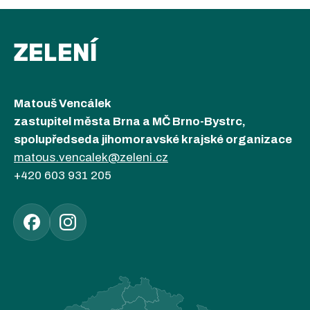
ZELENÍ
Matouš Vencálek
zastupitel města Brna a MČ Brno-Bystrc,
spolupředseda jihomoravské krajské organizace
matous.vencalek@zeleni.cz
+420 603 931 205