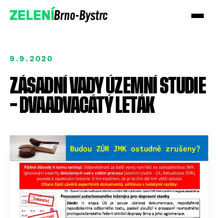
Brno-Bystrc
ZELENÍ
9.9.2020
ZÁSADNÍ VADY ÚZEMNÍ STUDIE
– DVAADVACÁTÝ LETÁK
Podpořte nás
Přidejte se!