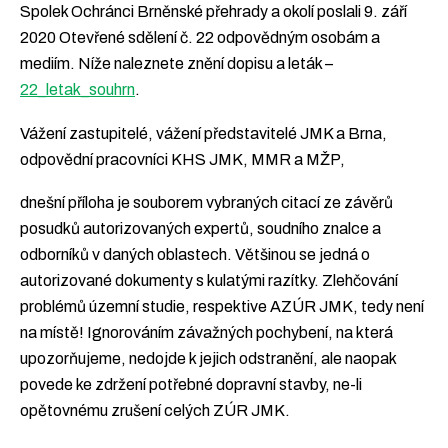
Spolek Ochránci Brněnské přehrady a okolí poslali 9. září
2020 Otevřené sdělení č. 22 odpovědným osobám a
mediím. Níže naleznete znění dopisu a leták –
22_letak_souhrn
.
Vážení zastupitelé, vážení představitelé JMK a Brna,
odpovědní pracovníci KHS JMK, MMR a MŽP,
dnešní příloha je souborem vybraných citací ze závěrů
posudků autorizovaných expertů, soudního znalce a
odborníků v daných oblastech. Většinou se jedná o
autorizované dokumenty s kulatými razítky. Zlehčování
problémů územní studie, respektive AZÚR JMK, tedy není
na místě! Ignorováním závažných pochybení, na která
upozorňujeme, nedojde k jejich odstranění, ale naopak
povede ke zdržení potřebné dopravní stavby, ne-li
opětovnému zrušení celých ZÚR JMK.