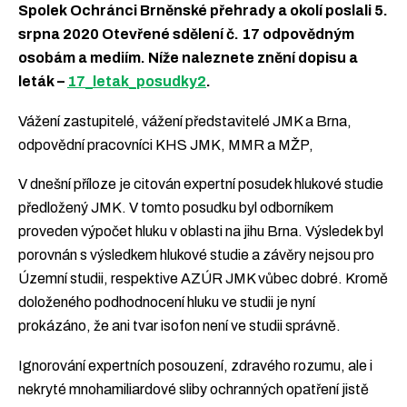
Spolek Ochránci Brněnské přehrady a okolí poslali 5.
srpna 2020 Otevřené sdělení č. 17 odpovědným
osobám a mediím. Níže naleznete znění dopisu a
leták –
17_letak_posudky2
.
Vážení zastupitelé, vážení představitelé JMK a Brna,
odpovědní pracovníci KHS JMK, MMR a MŽP,
V dnešní příloze je citován expertní posudek hlukové studie
předložený JMK. V tomto posudku byl odborníkem
proveden výpočet hluku v oblasti na jihu Brna. Výsledek byl
porovnán s výsledkem hlukové studie a závěry nejsou pro
Územní studii, respektive AZÚR JMK vůbec dobré. Kromě
doloženého podhodnocení hluku ve studii je nyní
prokázáno, že ani tvar isofon není ve studii správně.
Ignorování expertních posouzení, zdravého rozumu, ale i
nekryté mnohamiliardové sliby ochranných opatření jistě