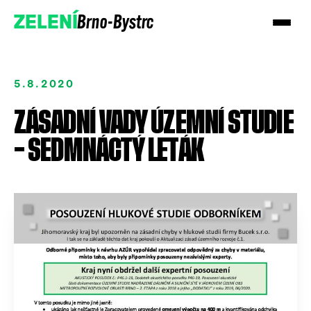
Brno-Bystrc
ZELENÍ
5.8.2020
ZÁSADNÍ VADY ÚZEMNÍ STUDIE
– SEDMNÁCTÝ LETÁK
Podpořte nás
Přidejte se!