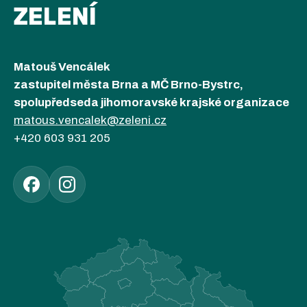
ZELENÍ
Matouš Vencálek
zastupitel města Brna a MČ Brno-Bystrc,
spolupředseda jihomoravské krajské organizace
matous.vencalek@zeleni.cz
+420 603 931 205