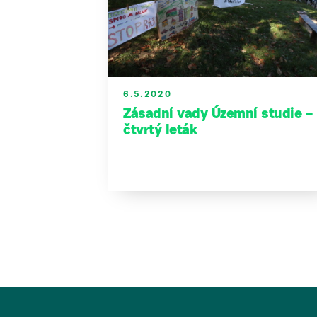
6.5.2020
Zásadní vady Územní studie –
čtvrtý leták