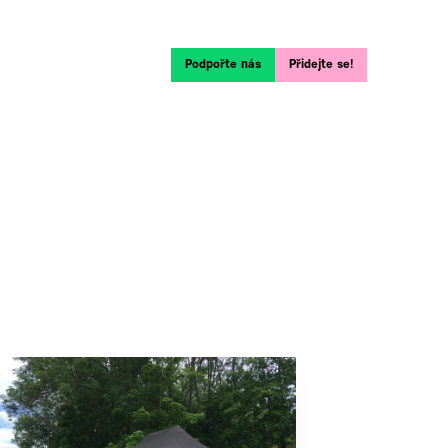
Podpořte nás
Přidejte se!