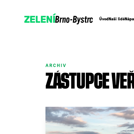
Brno-Bystrc
ZELENÍ
Úvod
Naši lidé
Nápa
ARCHIV
ZÁSTUPCE VE
Podpořte nás
Přidejte se!