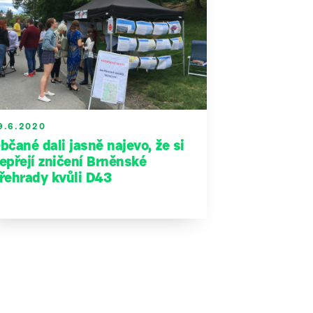
9.6.2020
bčané dali jasně najevo, že si
epřejí zničení Brněnské
řehrady kvůli D43