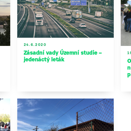
24.6.2020
Zásadní vady Územní studie –
1
jedenáctý leták
O
n
p