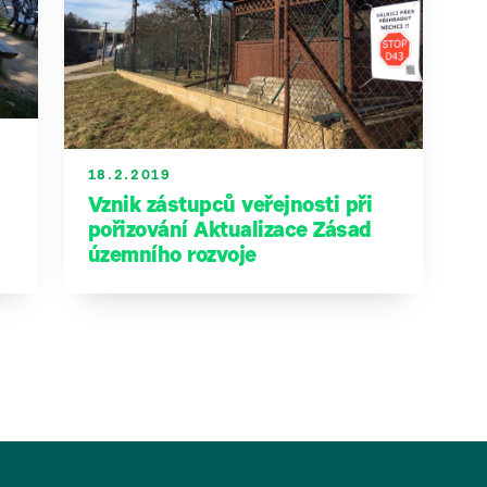
18.2.2019
Vznik zástupců veřejnosti při
pořizování Aktualizace Zásad
územního rozvoje