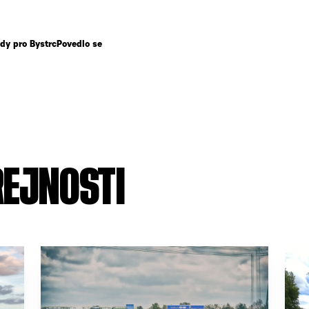
dy pro Bystrc
Povedlo se
ŘEJNOSTI