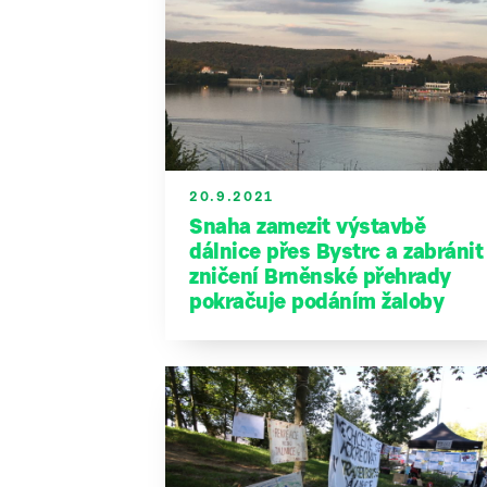
20.9.2021
Snaha zamezit výstavbě
dálnice přes Bystrc a zabránit
zničení Brněnské přehrady
pokračuje podáním žaloby