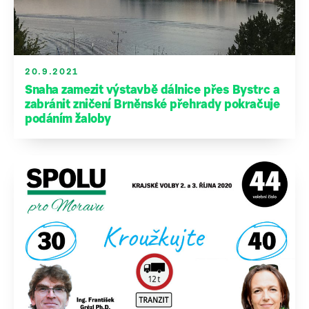
20.9.2021
Snaha zamezit výstavbě dálnice přes Bystrc a
zabránit zničení Brněnské přehrady pokračuje
podáním žaloby