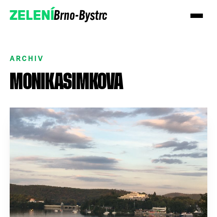
Brno-Bystrc
ZELENÍ
ARCHIV
MONIKASIMKOVA
Podpořte nás
Přidejte se!