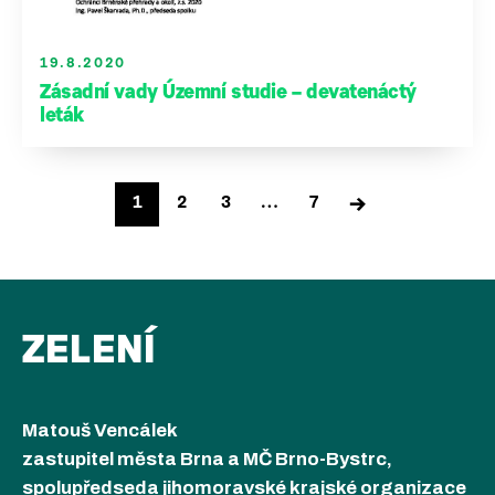
19.8.2020
Zásadní vady Územní studie – devatenáctý
leták
Stránkování
→
1
2
3
…
7
příspěvků
ZELENÍ
Matouš Vencálek
zastupitel města Brna a MČ Brno-Bystrc,
spolupředseda jihomoravské krajské organizace